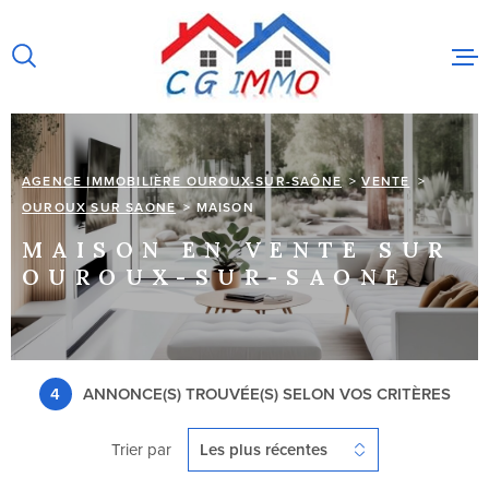
Aller
Aller
Aller
Aller
à
à
au
au
:
la
menu
contenu
recherche
principal
AGENCE IMMOBILIÈRE OUROUX-SUR-SAÔNE
VENTE
ACCUEIL
OUROUX SUR SAONE
MAISON
MAISON EN VENTE SUR
VENTES
OUROUX-SUR-SAONE
IMMOBILIER
PROFESSIO
ESTIMATION
4
ANNONCE(S) TROUVÉE(S) SELON VOS CRITÈRES
ALERTE E-M
Trier par
Les plus récentes