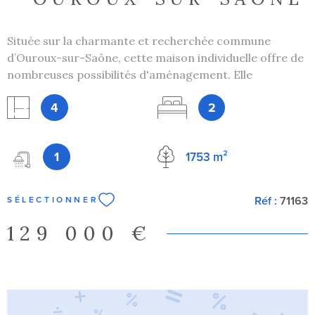
Située sur la charmante et recherchée commune
d’Ouroux-sur-Saône, cette maison individuelle offre de
nombreuses possibilités d'aménagement. Elle
représente une opportunité idéale pour un premier
4
2
achat, une famille ou un projet de rénovation à
personnaliser selon vos goûts. Dès l’entrée, vous
découvrirez une cuisine indépendante, un séjour
1
1753 m²
chaleureux, une chambre ainsi que d'un espace bureau,
une salle d’eau et un WC indépendant complètent ce
niveau. À l’étage, une seconde chambre confortable
Réf :
71163
SÉLECTIONNER
équipée de son propre WC privatif. Vous disposerez
également d’un grand grenier entièrement
129 000 €
aménageable, offrant un superbe potentiel pour créer
une troisième chambre, une salle de jeux ou une suite
parentale. L’un des atouts majeurs de cette propriété
réside dans son extérieur et ses dépendances. La
maison est édifiée sur un magnifique terrain