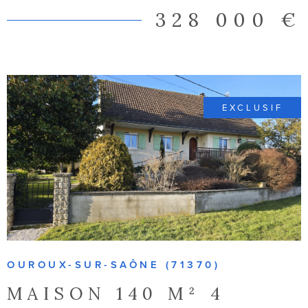
deux grandes chambres (avec possibilité d’une
328 000 €
troisième), une salle de bains et un WC indépendant
composent un espace nuit confortable et fonctionnel.
Un véritable atout de cette propriété : son logement
indépendant attenant, parfaitement adapté à un projet
de location type Airbnb, à l’accueil de proches ou à une
activité complémentaire. Les dépendances offrent
EXCLUSIF
quant à elles de nombreuses possibilités
d’aménagement ou de stockage. Côté prestations, tout
est pensé pour le confort au quotidien : menuiseries
VOIR LE BIEN
double vitrage, chauffage central gaz de ville,
climatisation réversible à l’étage, adoucisseur d’eau et
ballon thermodynamique. Un bien de caractère, rare
sur le secteur, idéal pour une famille, un projet de vie ou
un investissement à valeur ajoutée. Une maison qui se
visite… et qui se projette.
OUROUX-SUR-SAÔNE (71370)
MAISON 140 M² 4