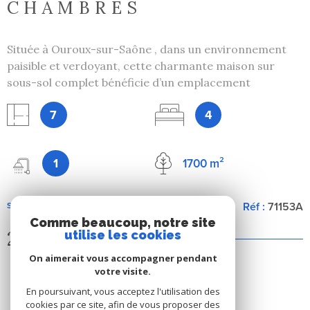
CHAMBRES
Située à Ouroux-sur-Saône , dans un environnement
paisible et verdoyant, cette charmante maison sur
sous-sol complet bénéficie d’un emplacement
privilégié, à proximité immédiate des commerces et
7
4
des écoles, et à seulement 15 minutes de Chalon-sur-
Saône Sud. Dès l’entrée, vous serez séduit par les
volumes et la luminosité des pièces de vie. La cuisine,
1
1700 m²
meublée et équipée, est fonctionnelle et conviviale. Le
vaste séjour, baigné de lumière, est agrémenté d’un
insert bois qui apporte chaleur et confort lors des
Réf :
71153A
SÉLECTIONNER
soirées d’hiver. L’espace nuit se compose de trois
Comme beaucoup, notre site
chambres agréables, d’une salle d’eau moderne, d’un
249 000 €
utilise les cookies
WC indépendant ainsi que d’un bureau, idéal pour le
On aimerait vous accompagner pendant
télétravail ou une activité indépendante. Le sous-sol
votre visite.
complète harmonieusement l’ensemble et offre de
En poursuivant, vous acceptez l'utilisation des
nombreuses possibilités : une buanderie avec douche et
cookies par ce site, afin de vous proposer des