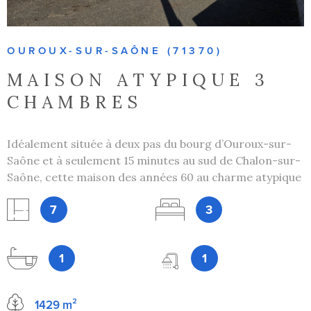
OUROUX-SUR-SAÔNE (71370)
MAISON ATYPIQUE 3
CHAMBRES
Idéalement située à deux pas du bourg d’Ouroux-sur-
Saône et à seulement 15 minutes au sud de Chalon-sur-
Saône, cette maison des années 60 au charme atypique
saura séduire les amateurs d’espaces et de projets. Dès
7
3
l’entrée, vous découvrez une atmosphère chaleureuse
avec un coin cuisine ouvert sur la salle à manger
agrémentée d’un insert bois, parfait pour des moments
1
1
conviviaux. Le vaste séjour, baigné de lumière, s’ouvre
directement sur une agréable terrasse équipée d’un
store banne, idéale pour profiter des beaux jours. Une
1429 m²
salle de bain et un WC complètent ce niveau. À l’étage,