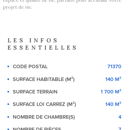
projet de vie.
LES INFOS
ESSENTIELLES
CODE POSTAL
71370
Caractérisque
Valeurs
SURFACE HABITABLE (M²)
140 M²
SURFACE TERRAIN
1 700 M²
SURFACE LOI CARREZ (M²)
140 M²
NOMBRE DE CHAMBRE(S)
4
NOMBRE DE PIÈCES
7