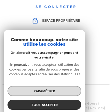
SE CONNECTER
ESPACE PROPRIÉTAIRE
Comme beaucoup, notre site
utilise les cookies
On aimerait vous accompagner pendant
votre visite.
En poursuivant, vous acceptez l'utilisation des
cookies par ce site, afin de vous proposer des
contenus adaptés et réaliser des statistiques !
PARAMÉTRER
© 2026 | Tous droits réservés | Traduction powered by Google |
TOUT ACCEPTER
Nos Honoraires
Plan Du Site
Mentions Légales
Admin
Nos Liens