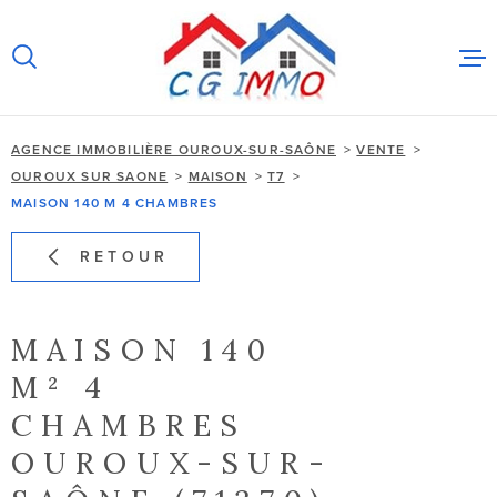
Aller
Aller
Aller
Aller
à
à
au
au
:
la
menu
contenu
recherche
principal
AGENCE IMMOBILIÈRE OUROUX-SUR-SAÔNE
VENTE
OUROUX SUR SAONE
MAISON
T7
MAISON 140 M 4 CHAMBRES
ACCUEIL
RETOUR
VENTES
IMMOBILIER
PROFESSIO
MAISON 140
M² 4
ESTIMATION
CHAMBRES
ALERTE E-M
OUROUX-SUR-